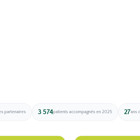
3 574
27
es partenaires
patients accompagnés en 2025
ans 